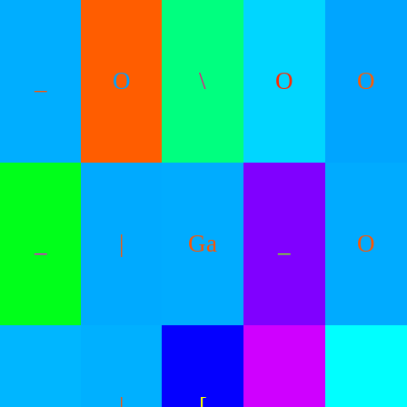
_
O
\
O
O
_
|
Ga
_
O
|
[