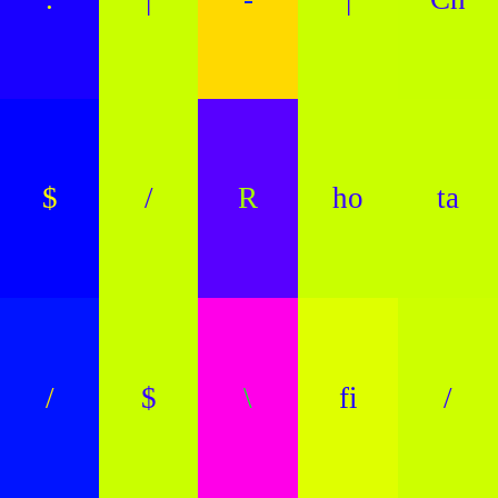
$
/
R
ho
ta
/
$
\
fi
/