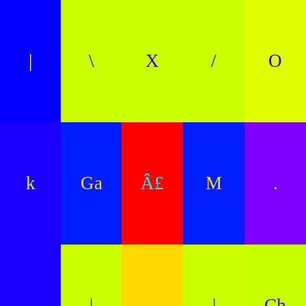
|
\
X
/
O
k
Ga
Â£
M
.
.
|
-
|
Ch