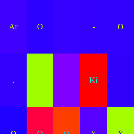
Ar
O
-
O
.
Ki
O
O
O
X
X