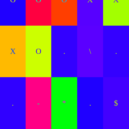
X
O
.
\
.
.
-
*
.
$